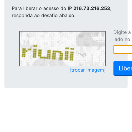
Para liberar o acesso
do IP
216.73.216.253
,
responda ao desafio abaixo.
Digite 
lado no
[trocar imagem]