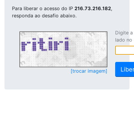
Para liberar o acesso
do IP
216.73.216.182
,
responda ao desafio abaixo.
Digite 
lado no
[trocar imagem]