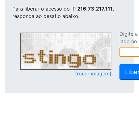
Para liberar o acesso
do IP
216.73.217.111
,
responda ao desafio abaixo.
Digite 
lado no
[trocar imagem]