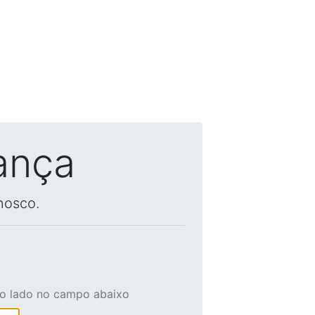
ança
nosco.
ao lado no campo abaixo