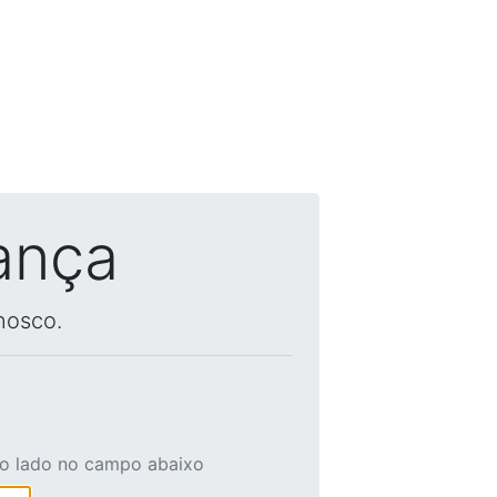
ança
nosco.
ao lado no campo abaixo