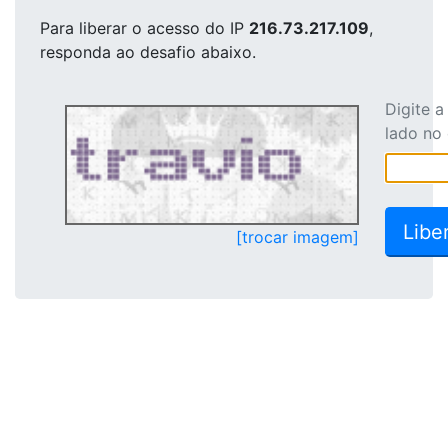
Para liberar o acesso
do IP
216.73.217.109
,
responda ao desafio abaixo.
Digite 
lado no
[trocar imagem]