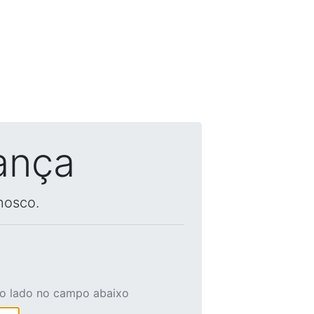
ança
nosco.
ao lado no campo abaixo