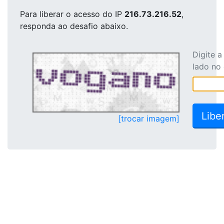
Para liberar o acesso
do IP
216.73.216.52
,
responda ao desafio abaixo.
Digite 
lado no
[trocar imagem]