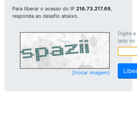
Para liberar o acesso
do IP
216.73.217.69
,
responda ao desafio abaixo.
Digite 
lado no
[trocar imagem]