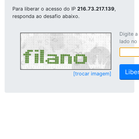
Para liberar o acesso
do IP
216.73.217.139
,
responda ao desafio abaixo.
Digite 
lado no
[trocar imagem]