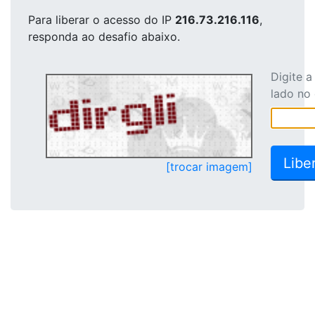
Para liberar o acesso
do IP
216.73.216.116
,
responda ao desafio abaixo.
Digite 
lado no
[trocar imagem]