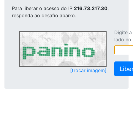
Para liberar o acesso
do IP
216.73.217.30
,
responda ao desafio abaixo.
Digite 
lado no
[trocar imagem]