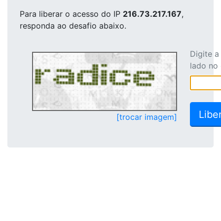
Para liberar o acesso
do IP
216.73.217.167
,
responda ao desafio abaixo.
Digite 
lado no
[trocar imagem]