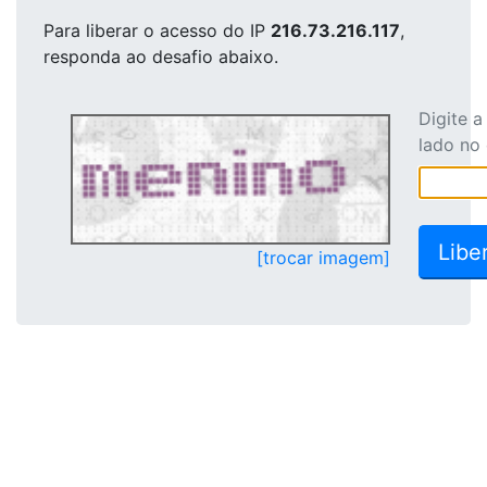
Para liberar o acesso
do IP
216.73.216.117
,
responda ao desafio abaixo.
Digite 
lado no
[trocar imagem]