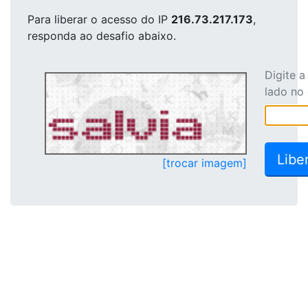
Para liberar o acesso
do IP
216.73.217.173
,
responda ao desafio abaixo.
Digite 
lado no
[trocar imagem]