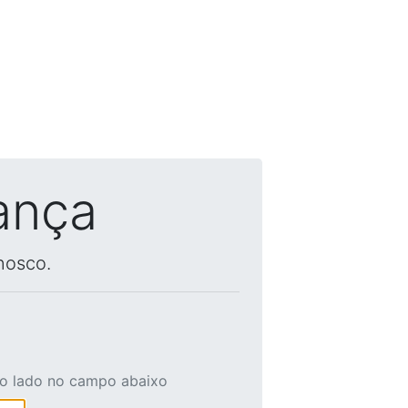
ança
nosco.
ao lado no campo abaixo