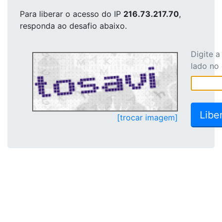
Para liberar o acesso
do IP
216.73.217.70
,
responda ao desafio abaixo.
Digite 
lado no
[trocar imagem]