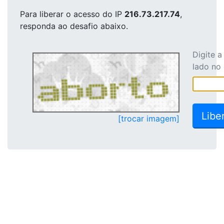
Para liberar o acesso
do IP
216.73.217.74
,
responda ao desafio abaixo.
Digite 
lado no
[trocar imagem]