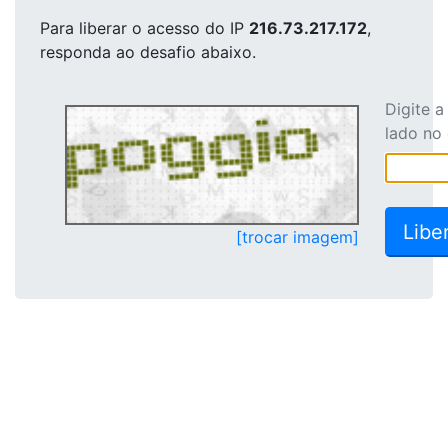
Para liberar o acesso
do IP
216.73.217.172
,
responda ao desafio abaixo.
Digite 
lado no
[trocar imagem]