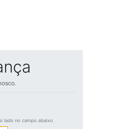
ança
nosco.
ao lado no campo abaixo