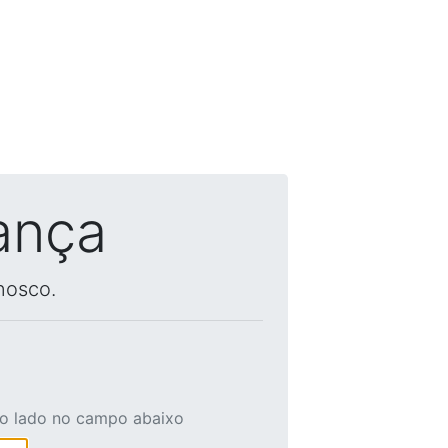
ança
nosco.
ao lado no campo abaixo