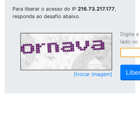
Para liberar o acesso
do IP
216.73.217.177
,
responda ao desafio abaixo.
Digite 
lado no
[trocar imagem]