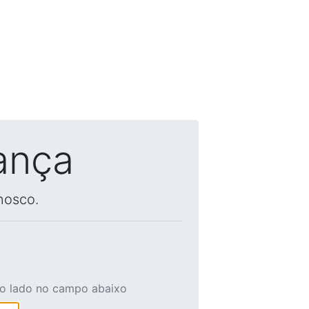
ança
nosco.
ao lado no campo abaixo