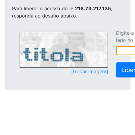
Para liberar o acesso
do IP
216.73.217.135
,
responda ao desafio abaixo.
Digite 
lado no
[trocar imagem]