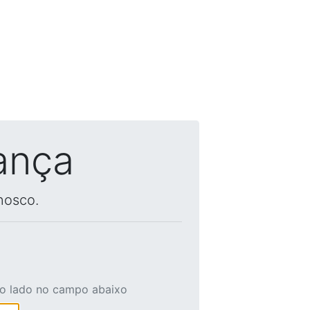
ança
nosco.
ao lado no campo abaixo