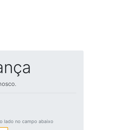
ança
nosco.
ao lado no campo abaixo