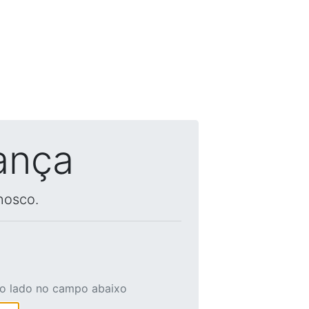
ança
nosco.
ao lado no campo abaixo