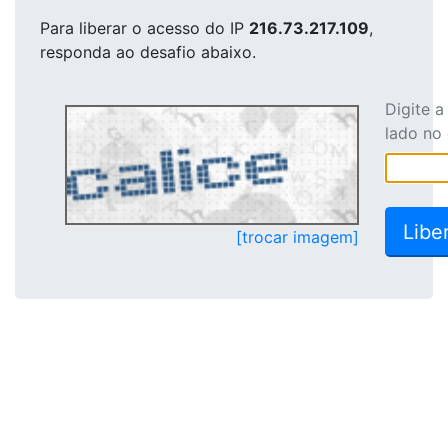
Para liberar o acesso
do IP
216.73.217.109
,
responda ao desafio abaixo.
Digite 
lado no
[trocar imagem]