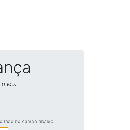
ança
nosco.
ao lado no campo abaixo