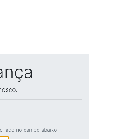
ança
nosco.
ao lado no campo abaixo