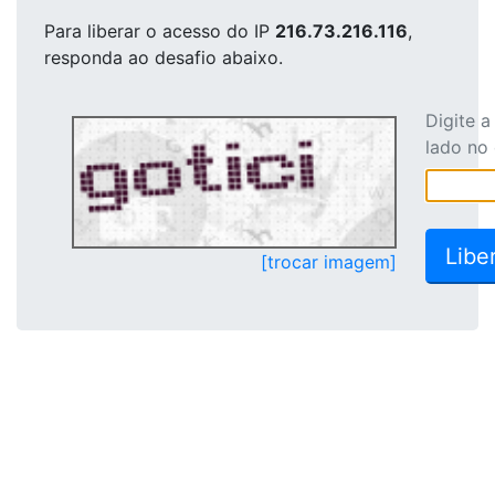
Para liberar o acesso
do IP
216.73.216.116
,
responda ao desafio abaixo.
Digite 
lado no
[trocar imagem]