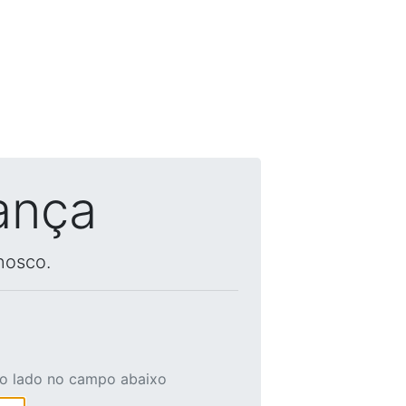
ança
nosco.
ao lado no campo abaixo