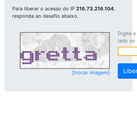
Para liberar o acesso
do IP
216.73.216.104
,
responda ao desafio abaixo.
Digite 
lado no
[trocar imagem]