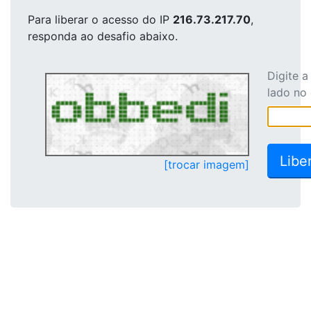
Para liberar o acesso
do IP
216.73.217.70
,
responda ao desafio abaixo.
Digite 
lado no
[trocar imagem]