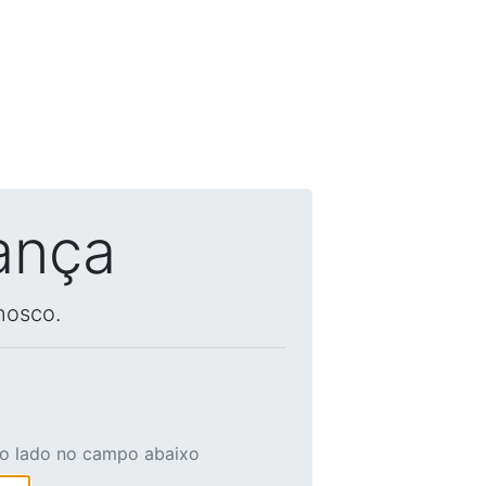
ança
nosco.
ao lado no campo abaixo