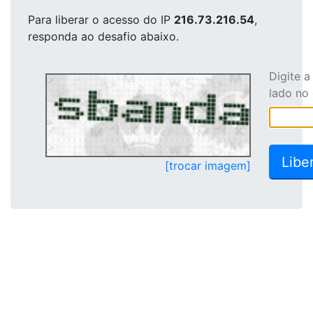
Para liberar o acesso
do IP
216.73.216.54
,
responda ao desafio abaixo.
Digite 
lado no
[trocar imagem]