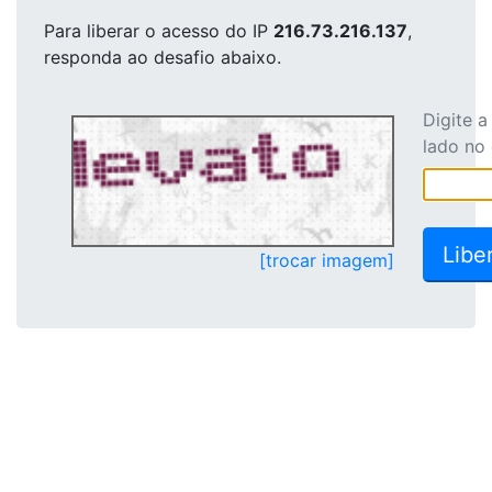
Para liberar o acesso
do IP
216.73.216.137
,
responda ao desafio abaixo.
Digite 
lado no
[trocar imagem]