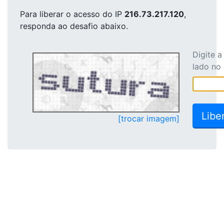
Para liberar o acesso
do IP
216.73.217.120
,
responda ao desafio abaixo.
Digite 
lado no
[trocar imagem]