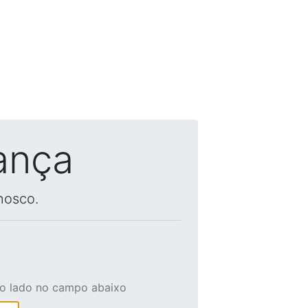
ança
nosco.
ao lado no campo abaixo