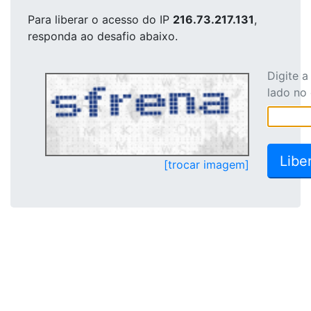
Para liberar o acesso
do IP
216.73.217.131
,
responda ao desafio abaixo.
Digite 
lado no
[trocar imagem]