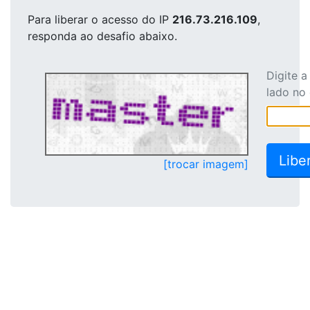
Para liberar o acesso
do IP
216.73.216.109
,
responda ao desafio abaixo.
Digite 
lado no
[trocar imagem]