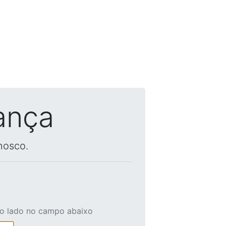
ança
nosco.
ao lado no campo abaixo