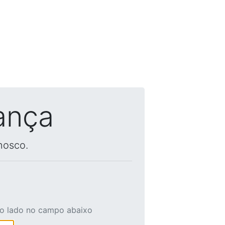
ança
nosco.
ao lado no campo abaixo