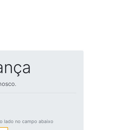
ança
nosco.
ao lado no campo abaixo