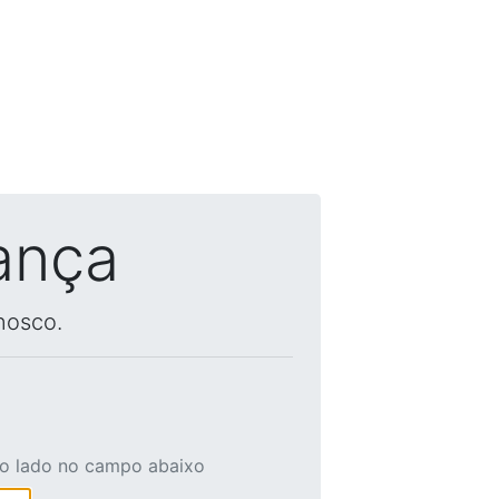
ança
nosco.
ao lado no campo abaixo