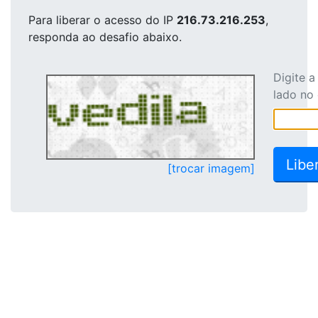
Para liberar o acesso
do IP
216.73.216.253
,
responda ao desafio abaixo.
Digite 
lado no
[trocar imagem]