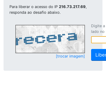
Para liberar o acesso
do IP
216.73.217.69
,
responda ao desafio abaixo.
Digite 
lado no
[trocar imagem]