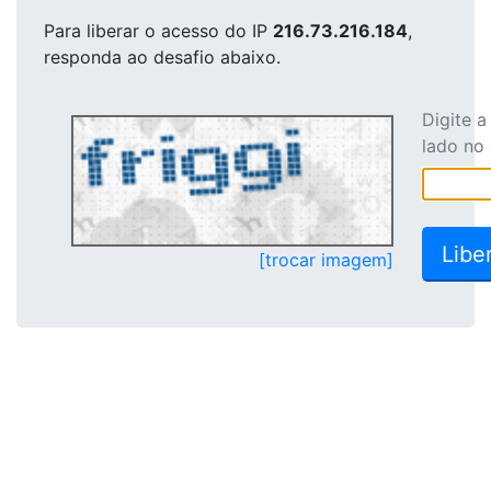
Para liberar o acesso
do IP
216.73.216.184
,
responda ao desafio abaixo.
Digite 
lado no
[trocar imagem]