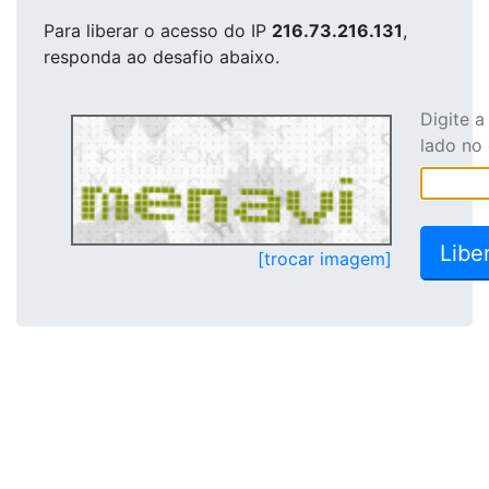
Para liberar o acesso
do IP
216.73.216.131
,
responda ao desafio abaixo.
Digite 
lado no
[trocar imagem]