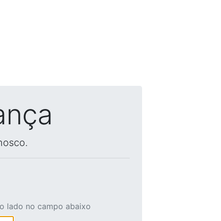
ança
nosco.
ao lado no campo abaixo